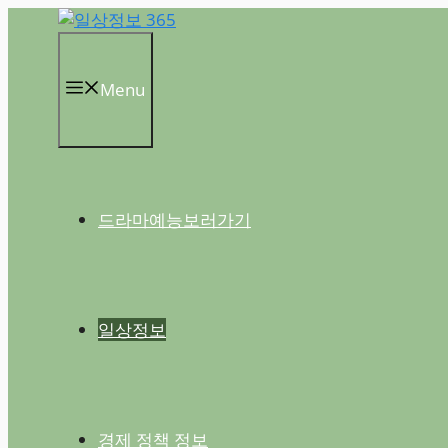
컨
텐
츠
Menu
로
건
너
뛰
기
드라마예능보러가기
일상정보
경제 정책 정보