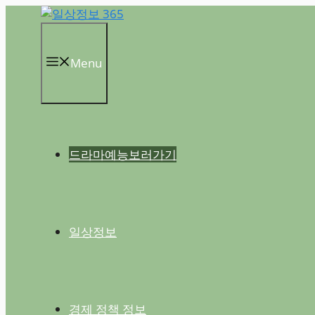
컨
텐
츠
Menu
로
건
너
뛰
기
드라마예능보러가기
일상정보
경제 정책 정보