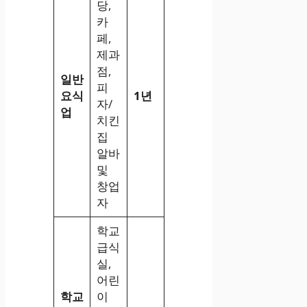
당,
카
페,
제과
점,
일반
피
요식
1년
자/
업
치킨
집
알바
및
창업
자
학교
급식
실,
어린
학교
이