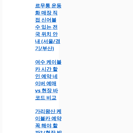
르무통 운동
화 매장 직
접 신어볼
수 있는 전
국 위치 안
내 (서울/경
기/부산)
여수 케이블
카 시간 할
인 예약 네
이버 예매
vs 현장 바
코드 비교
가리왕산 케
이블카 예약
꼭 해야 할
까? (현장 발