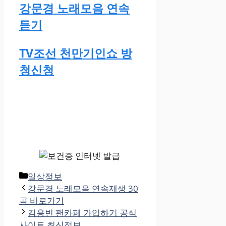
강문경 노래모음 연속
듣기
TV조선 천만기인쇼 방
청신청
카
일상정보
테
강문경 노래모음 연속재생 30
고
곡 바로가기
리
김용빈 팬카페 가입하기 공식
사이트 최신정보