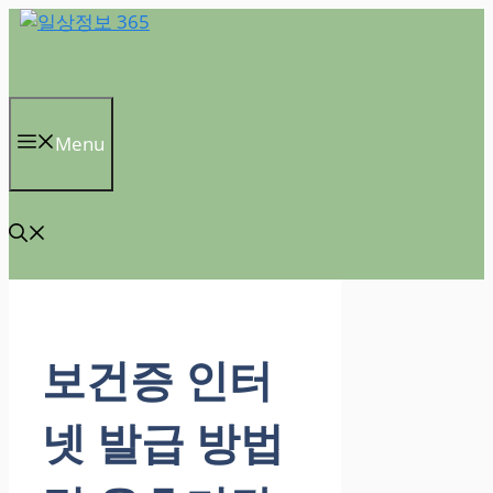
컨
텐
츠
로
건
Menu
너
뛰
기
보건증 인터
넷 발급 방법