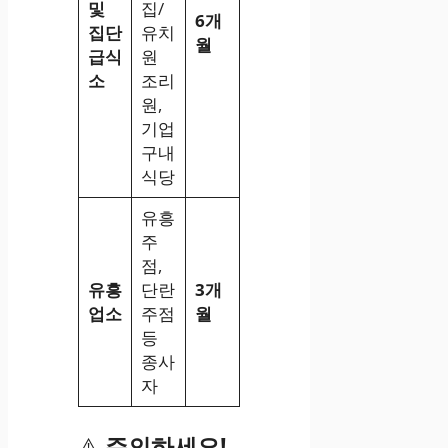
및
집/
6개
집단
유치
월
급식
원
소
조리
원,
기업
구내
식당
유흥
주
점,
유흥
단란
3개
업소
주점
월
등
종사
자
⚠️
주의하세요!