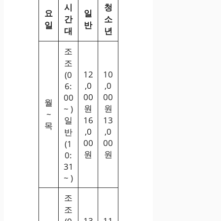
시
청
요
일
간
소
일
반
대
년
조
조
12
10
(0
,0
,0
6:
00
00
00
월
원
원
~ )
~
일
16
13
목
,0
,0
반
00
00
(1
원
원
0:
31
~ )
조
조
13
11