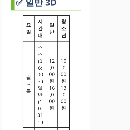
✅ 일반 3D
시
청
요
일
간
소
일
반
대
년
조
조
12
10
(0
,0
,0
6:
00
00
00
월
원
원
~ )
~
일
16
13
목
,0
,0
반
00
00
(1
원
원
0:
31
~ )