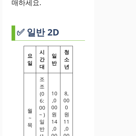
매하세요.
✅ 일반 2D
시
청
요
일
간
소
일
반
대
년
조
조
10
8,
(0
,0
00
6:
00
0
00
월
원
원
~ )
~
일
14
11
목
,0
,0
반
00
00