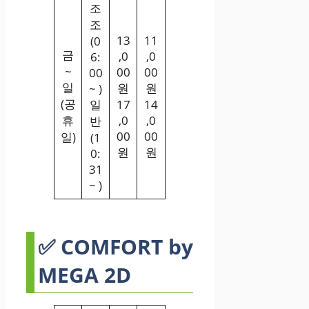
조
조
13
11
(0
금
,0
,0
6:
~
00
00
00
일
원
원
~ )
(공
일
17
14
휴
,0
,0
반
00
00
일)
(1
원
원
0:
31
~ )
✅ COMFORT by
MEGA 2D