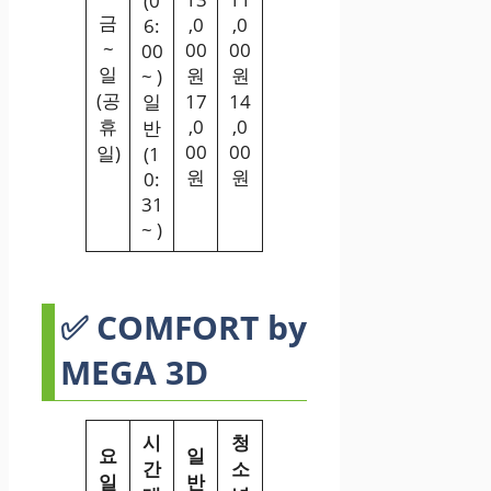
(0
금
,0
,0
6:
~
00
00
00
일
원
원
~ )
(공
일
17
14
휴
,0
,0
반
00
00
일)
(1
원
원
0:
31
~ )
✅ COMFORT by
MEGA 3D
시
청
요
일
간
소
일
반