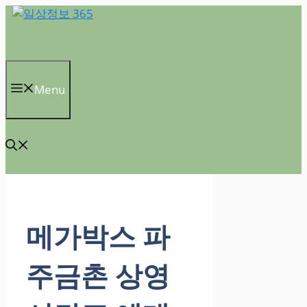
컨
텐
츠
로
건
Menu
너
뛰
기
메가박스 파
주금촌 상영