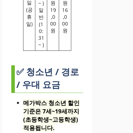
일
원
원
~ )
(공
일
19
16
휴
,0
,0
반
00
00
일)
(1
원
원
0:
31
~ )
✅ 청소년 / 경로
/ 우대 요금
메가박스 청소년 할인
기준은 7세~19세까지
(초등학생~고등학생)
적용됩니다.