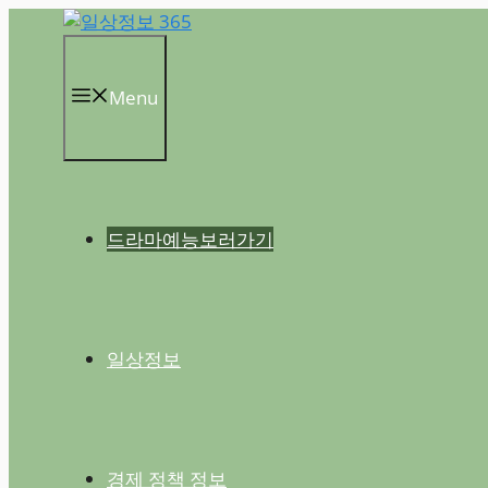
컨
텐
츠
Menu
로
건
너
뛰
기
드라마예능보러가기
일상정보
경제 정책 정보