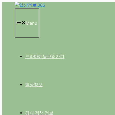
컨
텐
츠
Menu
로
건
너
뛰
기
드라마예능보러가기
일상정보
경제 정책 정보