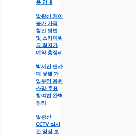
용 안내
발왕산 케이
블카 가격
할인 방법
및 스카이워
크 최저가
예약 총정리
박서진 팬카
페 닻별 가
입부터 음원
스밍·투표
참여법 완벽
정리
발왕산
CCTV 실시
간 영상 보