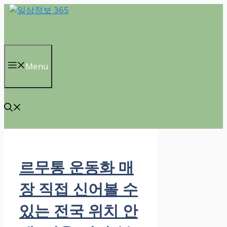
컨
텐
츠
로
건
Menu
너
뛰
기
르무통 운동화 매
장 직접 신어볼 수
있는 전국 위치 안