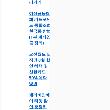
러가기
여신금융협
회 카드포인
트 통합조회
현금화 방법
(1분 계좌입
금 정리)
오션월드 입
장권 8월 할
인 혜택 및
신한카드
50% 예약
방법
캐리비안베
이 티켓 할
인 총정리