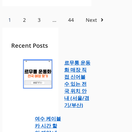
1
2
3
…
44
Next
Recent Posts
르무통 운동
화 매장 직
접 신어볼
수 있는 전
국 위치 안
내 (서울/경
기/부산)
여수 케이블
카 시간 할