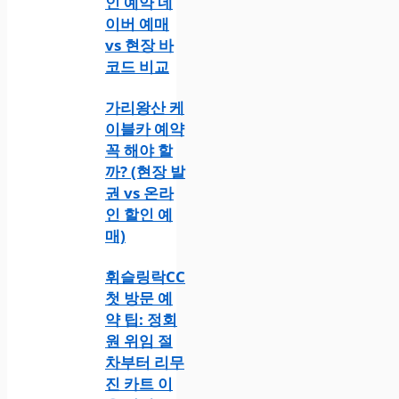
인 예약 네
이버 예매
vs 현장 바
코드 비교
가리왕산 케
이블카 예약
꼭 해야 할
까? (현장 발
권 vs 온라
인 할인 예
매)
휘슬링락CC
첫 방문 예
약 팁: 정회
원 위임 절
차부터 리무
진 카트 이