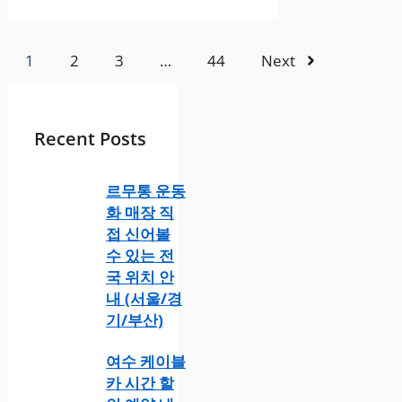
1
2
3
…
44
Next
Recent Posts
르무통 운동
화 매장 직
접 신어볼
수 있는 전
국 위치 안
내 (서울/경
기/부산)
여수 케이블
카 시간 할