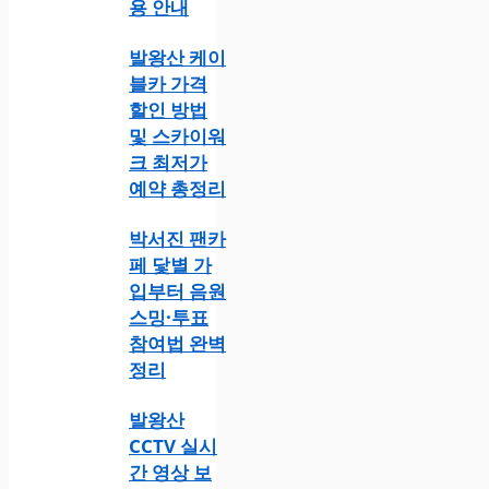
용 안내
발왕산 케이
블카 가격
할인 방법
및 스카이워
크 최저가
예약 총정리
박서진 팬카
페 닻별 가
입부터 음원
스밍·투표
참여법 완벽
정리
발왕산
CCTV 실시
간 영상 보