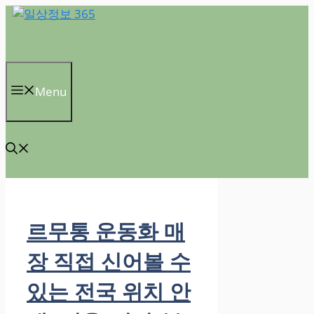
컨
텐
츠
로
건
Menu
너
뛰
기
르무통 운동화 매
장 직접 신어볼 수
있는 전국 위치 안