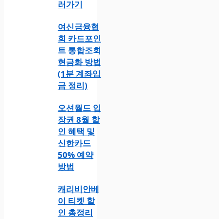
러가기
여신금융협
회 카드포인
트 통합조회
현금화 방법
(1분 계좌입
금 정리)
오션월드 입
장권 8월 할
인 혜택 및
신한카드
50% 예약
방법
캐리비안베
이 티켓 할
인 총정리