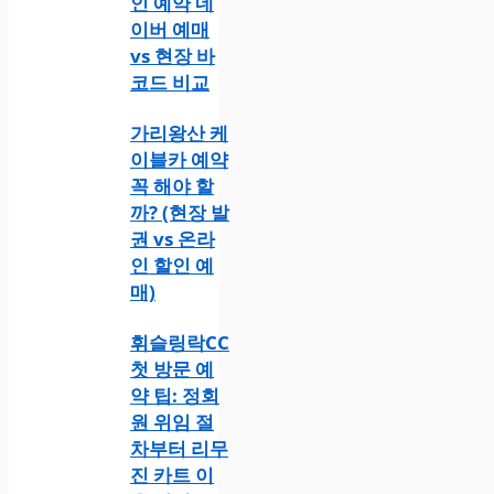
인 예약 네
이버 예매
vs 현장 바
코드 비교
가리왕산 케
이블카 예약
꼭 해야 할
까? (현장 발
권 vs 온라
인 할인 예
매)
휘슬링락CC
첫 방문 예
약 팁: 정회
원 위임 절
차부터 리무
진 카트 이