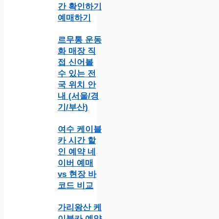
간 확인하기
예매하기
르무통 운동
화 매장 직
접 신어볼
수 있는 전
국 위치 안
내 (서울/경
기/부산)
여수 케이블
카 시간 할
인 예약 네
이버 예매
vs 현장 바
코드 비교
가리왕산 케
이블카 예약