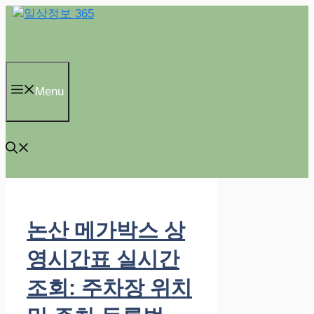
컨
텐
츠
로
건
Menu
너
뛰
기
논산 메가박스 상
영시간표 실시간
조회: 주차장 위치