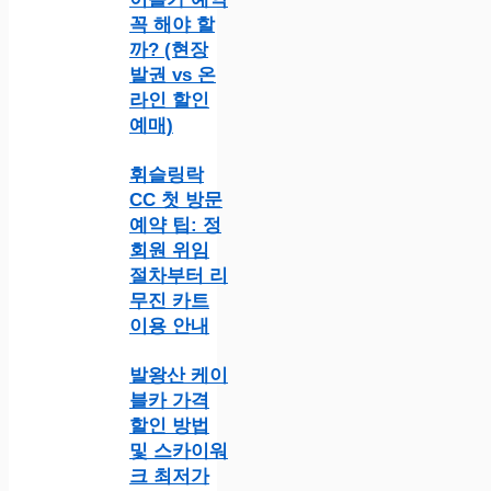
꼭 해야 할
까? (현장
발권 vs 온
라인 할인
예매)
휘슬링락
CC 첫 방문
예약 팁: 정
회원 위임
절차부터 리
무진 카트
이용 안내
발왕산 케이
블카 가격
할인 방법
및 스카이워
크 최저가