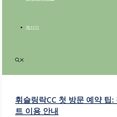
계산기
휘슬링락CC 첫 방문 예약 팁
트 이용 안내