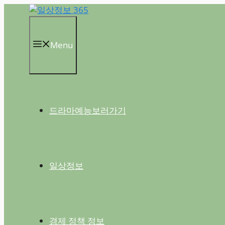
컨
텐
츠
Menu
로
건
너
뛰
기
드라마예능보러가기
일상정보
경제 정책 정보