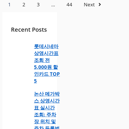
1
2
3
…
44
Next
Recent Posts
롯데시네마
상영시간표
조회 전
5,000원 할
인카드 TOP
5
논산 메가박
스 상영시간
표 실시간
조회: 주차
장 위치 및
주차 등록법