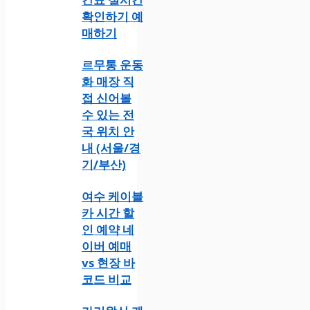
확인하기 예
매하기
르무통 운동
화 매장 직
접 신어볼
수 있는 전
국 위치 안
내 (서울/경
기/부산)
여수 케이블
카 시간 할
인 예약 네
이버 예매
vs 현장 바
코드 비교