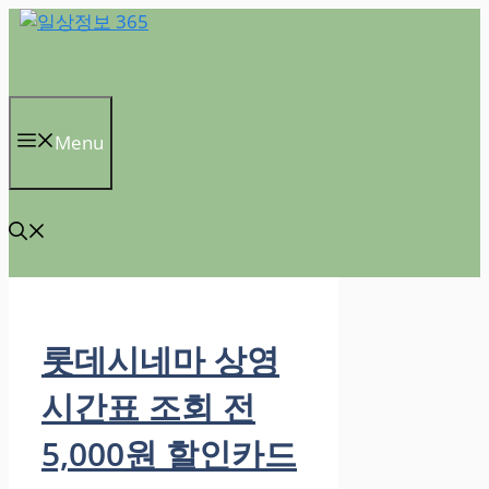
컨
텐
츠
로
건
Menu
너
뛰
기
롯데시네마 상영
시간표 조회 전
5,000원 할인카드