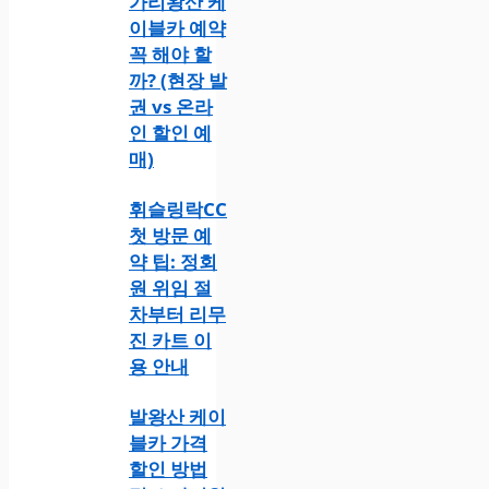
가리왕산 케
이블카 예약
꼭 해야 할
까? (현장 발
권 vs 온라
인 할인 예
매)
휘슬링락CC
첫 방문 예
약 팁: 정회
원 위임 절
차부터 리무
진 카트 이
용 안내
발왕산 케이
블카 가격
할인 방법