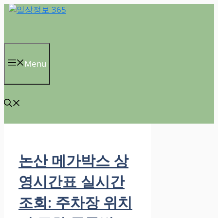
컨
텐
츠
로
건
Menu
너
뛰
기
논산 메가박스 상
영시간표 실시간
조회: 주차장 위치