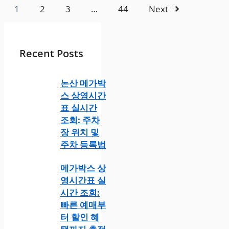
1
2
3
…
44
Next
Recent Posts
논산 메가박
스 상영시간
표 실시간
조회: 주차
장 위치 및
주차 등록법
메가박스 상
영시간표 실
시간 조회:
빠른 예매부
터 할인 혜