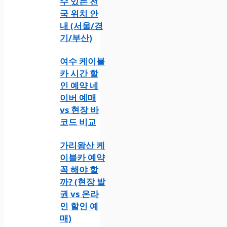
수 있는 전
국 위치 안
내 (서울/경
기/부산)
여수 케이블
카 시간 할
인 예약 네
이버 예매
vs 현장 바
코드 비교
가리왕산 케
이블카 예약
꼭 해야 할
까? (현장 발
권 vs 온라
인 할인 예
매)