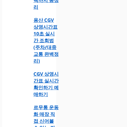
택까지 총정
리
용산 CGV
상영시간표
10초 실시
간 조회법
(주차/대중
교통 완벽정
리)
CGV 상영시
간표 실시간
확인하기 예
매하기
르무통 운동
화 매장 직
접 신어볼