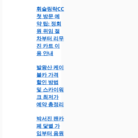
휘슬링락CC
첫 방문 예
약 팁: 정회
원 위임 절
차부터 리무
진 카트 이
용 안내
발왕산 케이
블카 가격
할인 방법
및 스카이워
크 최저가
예약 총정리
박서진 팬카
페 닻별 가
입부터 음원