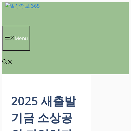
컨
텐
츠
로
건
Menu
너
뛰
기
2025 새출발
기금 소상공