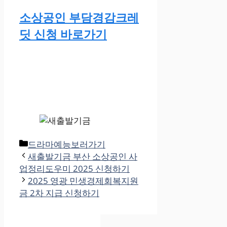
소상공인 부담경감크레
딧 신청 바로가기
카
드라마예능보러가기
테
새출발기금 부산 소상공인 사
고
업정리도우미 2025 신청하기
리
2025 영광 민생경제회복지원
금 2차 지급 신청하기