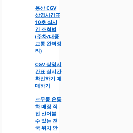
용산 CGV
상영시간표
10초 실시
간 조회법
(주차/대중
교통 완벽정
리)
CGV 상영시
간표 실시간
확인하기 예
매하기
르무통 운동
화 매장 직
접 신어볼
수 있는 전
국 위치 안