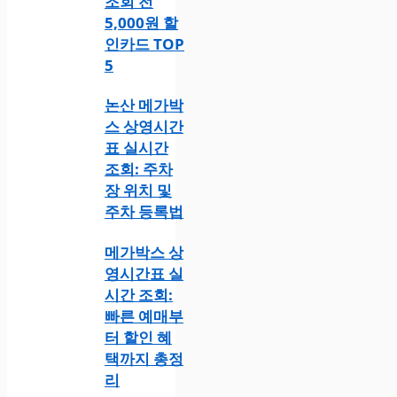
조회 전
5,000원 할
인카드 TOP
5
논산 메가박
스 상영시간
표 실시간
조회: 주차
장 위치 및
주차 등록법
메가박스 상
영시간표 실
시간 조회:
빠른 예매부
터 할인 혜
택까지 총정
리