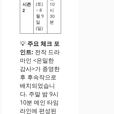
(토)
시즌
10
~ 8
시
2
월 9
30
일
분
(일)
💡
주요 체크 포
인트:
전작 드라
마인 <은밀한
감사>가 종영한
후 후속작으로
배치되었습니
다. 주말 밤 9시
10분 메인 타임
라인에 편성된