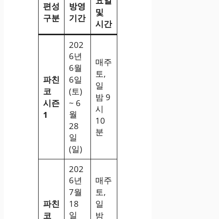
요일
편성
방영
및
구분
기간
시간
202
6년
매주
6월
토,
파친
6일
일
코
(토)
밤 9
시즌
~ 6
시
월
1
10
28
분
일
(일)
202
6년
매주
7월
토,
파친
18
일
일
코
밤