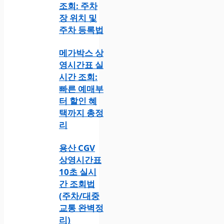
조회: 주차
장 위치 및
주차 등록법
메가박스 상
영시간표 실
시간 조회:
빠른 예매부
터 할인 혜
택까지 총정
리
용산 CGV
상영시간표
10초 실시
간 조회법
(주차/대중
교통 완벽정
리)