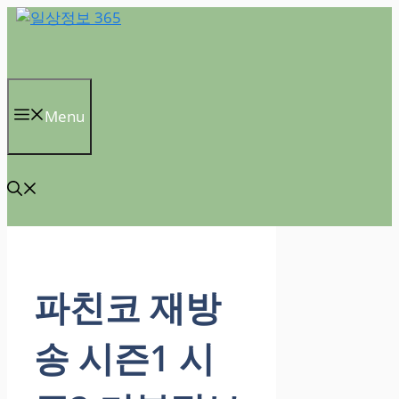
컨
텐
츠
로
건
Menu
너
뛰
기
파친코 재방
송 시즌1 시