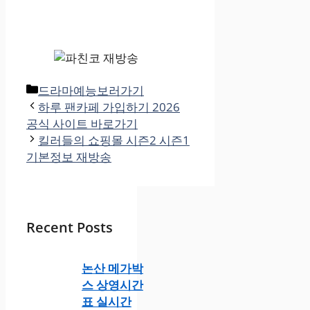
카
드라마예능보러가기
테
하루 팬카페 가입하기 2026
고
공식 사이트 바로가기
리
킬러들의 쇼핑몰 시즌2 시즌1
기본정보 재방송
Recent Posts
논산 메가박
스 상영시간
표 실시간