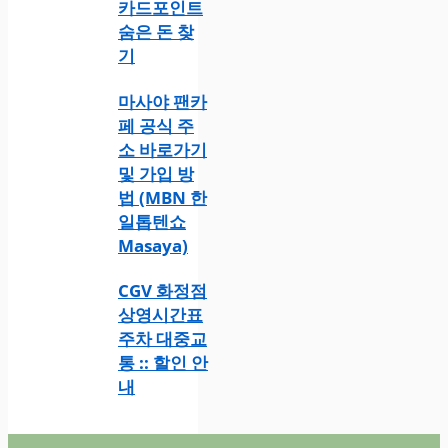
카드포인트
숨은 돈 찾
기
마사야 팬카
페 공식 주
소 바로가기
및 가입 방
법 (MBN 한
일톱텐쇼
Masaya)
CGV 화정점
상영시간표
주차 대중교
통 :: 할인 안
내