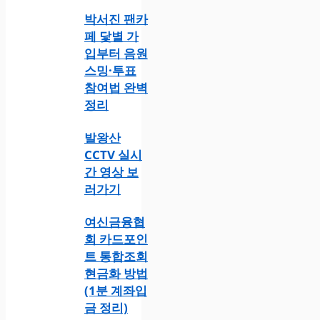
박서진 팬카
페 닻별 가
입부터 음원
스밍·투표
참여법 완벽
정리
발왕산
CCTV 실시
간 영상 보
러가기
여신금융협
회 카드포인
트 통합조회
현금화 방법
(1분 계좌입
금 정리)