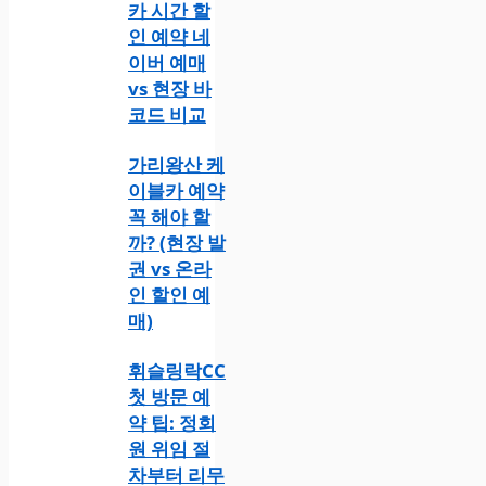
카 시간 할
인 예약 네
이버 예매
vs 현장 바
코드 비교
가리왕산 케
이블카 예약
꼭 해야 할
까? (현장 발
권 vs 온라
인 할인 예
매)
휘슬링락CC
첫 방문 예
약 팁: 정회
원 위임 절
차부터 리무