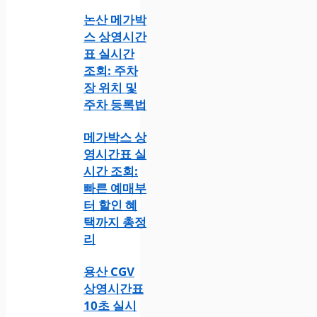
논산 메가박
스 상영시간
표 실시간
조회: 주차
장 위치 및
주차 등록법
메가박스 상
영시간표 실
시간 조회:
빠른 예매부
터 할인 혜
택까지 총정
리
용산 CGV
상영시간표
10초 실시