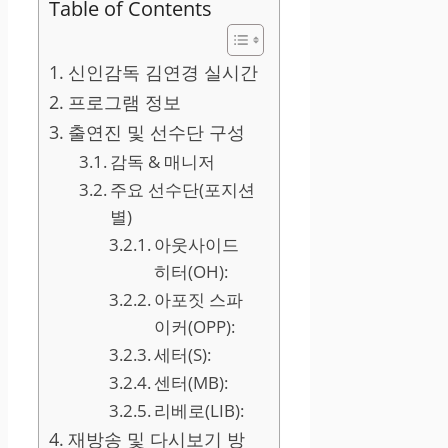
Table of Contents
신인감독 김연경 실시간
프로그램 정보
출연진 및 선수단 구성
감독 & 매니저
주요 선수단(포지션
별)
아웃사이드
히터(OH):
아포짓 스파
이커(OPP):
세터(S):
센터(MB):
리베로(LIB):
재방송 및 다시보기 방