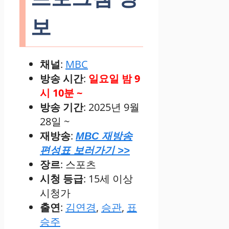
보
채널
:
MBC
방송 시간
:
일요일 밤 9
시 10분 ~
방송 기간
: 2025년 9월
28일 ~
재방송
:
MBC 재방송
편성표 보러가기 >>
장르
: 스포츠
시청 등급
: 15세 이상
시청가
출연
:
김연경
,
승관
,
표
승주