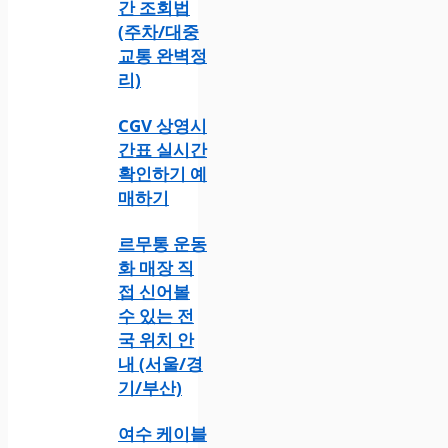
간 조회법
(주차/대중
교통 완벽정
리)
CGV 상영시
간표 실시간
확인하기 예
매하기
르무통 운동
화 매장 직
접 신어볼
수 있는 전
국 위치 안
내 (서울/경
기/부산)
여수 케이블