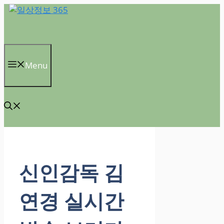
컨
텐
츠
로
건
Menu
너
뛰
기
신인감독 김
연경 실시간