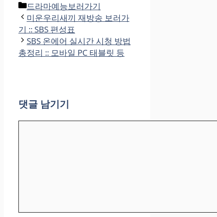
카
드라마예능보러가기
테
미운우리새끼 재방송 보러가
고
기 :: SBS 편성표
리
SBS 온에어 실시간 시청 방법
총정리 :: 모바일 PC 태블릿 등
댓글 남기기
댓
글