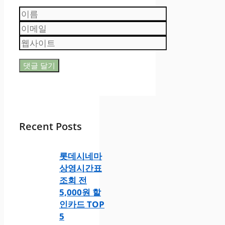
이
름
이
메
웹
일
사
이
트
Recent Posts
롯데시네마
상영시간표
조회 전
5,000원 할
인카드 TOP
5