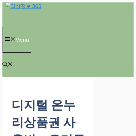
컨
텐
츠
로
건
Menu
너
뛰
기
디지털 온누
리상품권 사