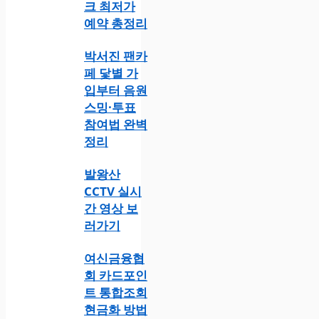
크 최저가
예약 총정리
박서진 팬카
페 닻별 가
입부터 음원
스밍·투표
참여법 완벽
정리
발왕산
CCTV 실시
간 영상 보
러가기
여신금융협
회 카드포인
트 통합조회
현금화 방법