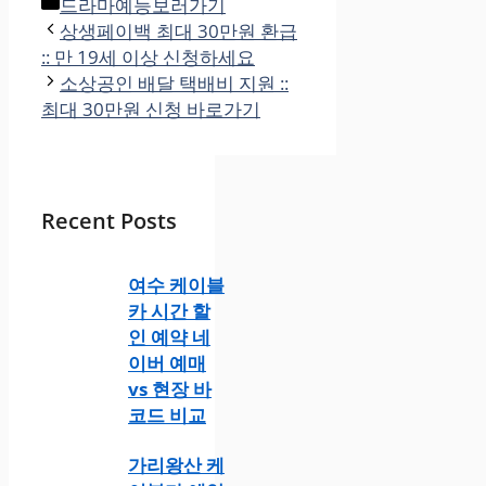
카
드라마예능보러가기
테
상생페이백 최대 30만원 환급
고
:: 만 19세 이상 신청하세요
리
소상공인 배달 택배비 지원 ::
최대 30만원 신청 바로가기
Recent Posts
여수 케이블
카 시간 할
인 예약 네
이버 예매
vs 현장 바
코드 비교
가리왕산 케