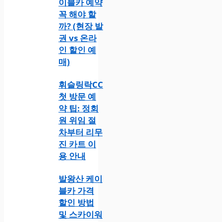
이블카 예약
꼭 해야 할
까? (현장 발
권 vs 온라
인 할인 예
매)
휘슬링락CC
첫 방문 예
약 팁: 정회
원 위임 절
차부터 리무
진 카트 이
용 안내
발왕산 케이
블카 가격
할인 방법
및 스카이워