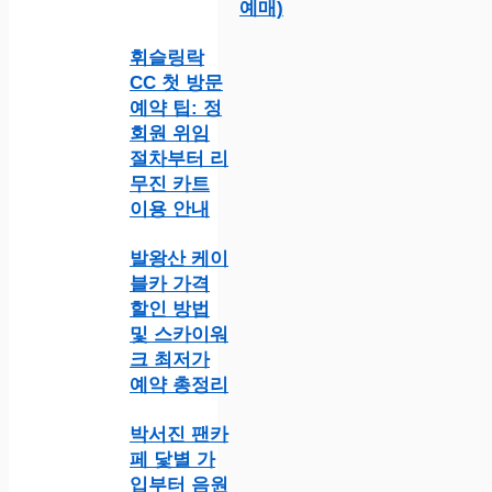
예매)
휘슬링락
CC 첫 방문
예약 팁: 정
회원 위임
절차부터 리
무진 카트
이용 안내
발왕산 케이
블카 가격
할인 방법
및 스카이워
크 최저가
예약 총정리
박서진 팬카
페 닻별 가
입부터 음원