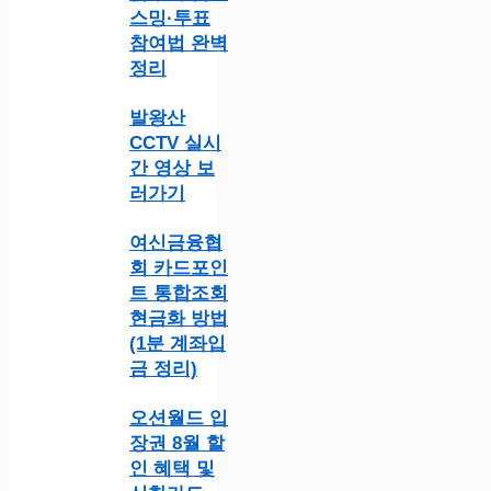
스밍·투표
참여법 완벽
정리
발왕산
CCTV 실시
간 영상 보
러가기
여신금융협
회 카드포인
트 통합조회
현금화 방법
(1분 계좌입
금 정리)
오션월드 입
장권 8월 할
인 혜택 및