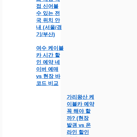
접 신어볼
수 있는 전
국 위치 안
내 (서울/경
기/부산)
여수 케이블
카 시간 할
인 예약 네
이버 예매
vs 현장 바
코드 비교
가리왕산 케
이블카 예약
꼭 해야 할
까? (현장
발권 vs 온
라인 할인