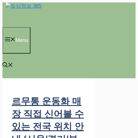
컨
텐
츠
로
건
Menu
너
뛰
기
르무통 운동화 매
장 직접 신어볼 수
있는 전국 위치 안