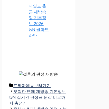
내일도 출
근 재방송
및 기본정
보 2026
tvN 월화드
라마
카
드라마예능보러가기
테
오싹한 연애 재방송 기본정보
고
tvN 실시간 편성표 원작 비교까
리
지 총정리
유부녀 킬러 재방송 일정 기본