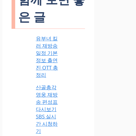
은 글
유부녀 킬
러 재방송
일정 기본
정보 출연
진 OTT 총
정리
산골총각
영웅 재방
송 편성표
다시보기
SBS 실시
간 시청하
기