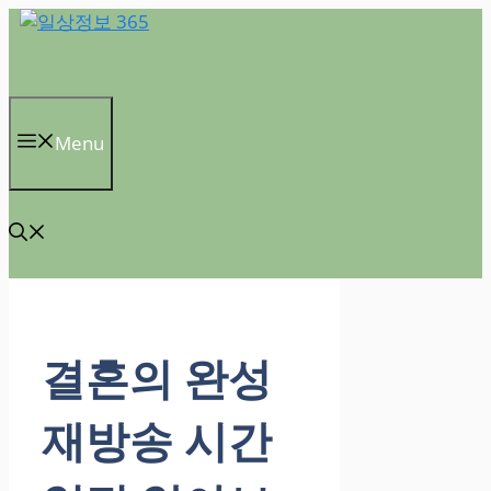
컨
텐
츠
로
건
Menu
너
뛰
기
결혼의 완성
재방송 시간