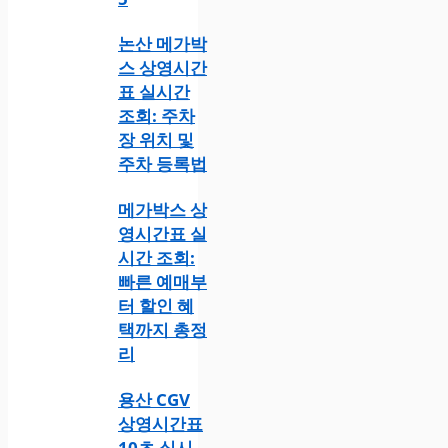
논산 메가박
스 상영시간
표 실시간
조회: 주차
장 위치 및
주차 등록법
메가박스 상
영시간표 실
시간 조회:
빠른 예매부
터 할인 혜
택까지 총정
리
용산 CGV
상영시간표
10초 실시